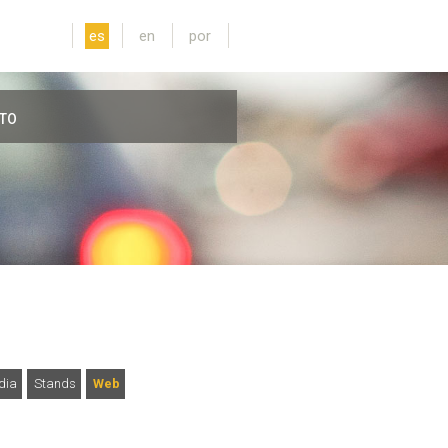
es
en
por
TO
dia
Stands
Web