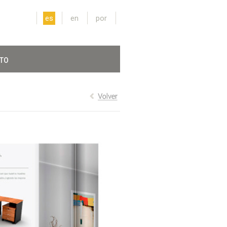
es
en
por
TO