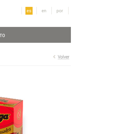
es
en
por
TO